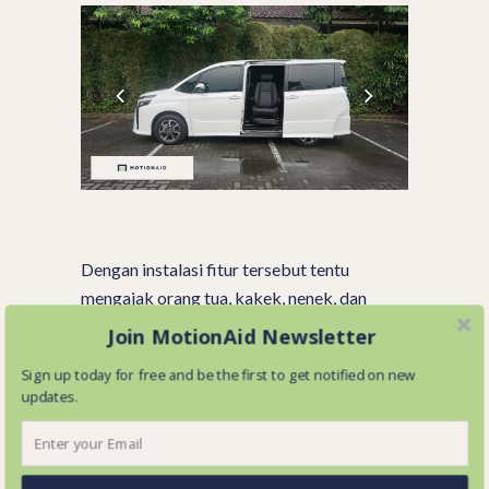
Dengan instalasi fitur tersebut tentu
mengajak orang tua, kakek, nenek, dan
pengguna kursi roda akan menjadi lebih
Join MotionAid Newsletter
mudah.
Sign up today for free and be the first to get notified on new
updates.
Mereka bisa ikut bergabung dengan Anda,
dan tidak lagi melewatkan momen-momen
kebersamaan keluarga.