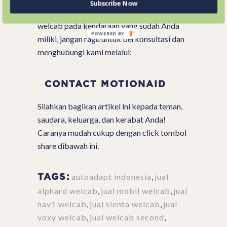
Subscribe Now
Jika Anda membutuhkan modifikasi mobil
welcab pada kendaraan yang sudah Anda
miliki, jangan ragu untuk berkonsultasi dan
menghubungi kami melalui:
CONTACT MOTIONAID
Silahkan bagikan artikel ini kepada teman,
saudara, keluarga, dan kerabat Anda!
Caranya mudah cukup dengan click tombol
share dibawah ini.
autoadapt indonesia
,
jual
TAGS:
alphard welcab
,
jual mobil welcab
,
jual
nav1 welcab
,
jual sienta welcab
,
jual
voxy welcab
,
jual welcab second
,