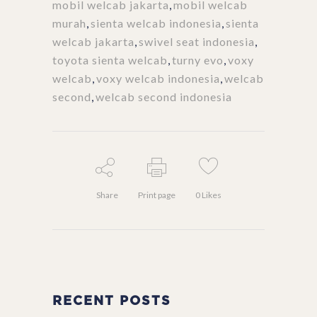
mobil welcab jakarta
,
mobil welcab
murah
,
sienta welcab indonesia
,
sienta
welcab jakarta
,
swivel seat indonesia
,
toyota sienta welcab
,
turny evo
,
voxy
welcab
,
voxy welcab indonesia
,
welcab
second
,
welcab second indonesia
Share
Print page
0
Likes
RECENT POSTS