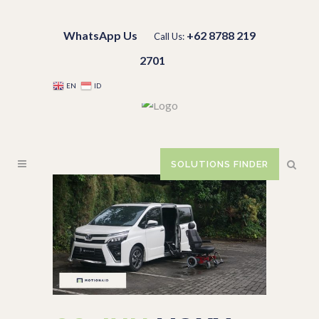
WhatsApp Us
+62 8788 219
Call Us:
2701
EN
ID
SOLUTIONS FINDER