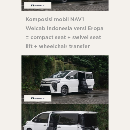
Komposisi mobil NAV1
Welcab Indonesia versi Eropa
= compact seat + swivel seat
lift + wheelchair transfer