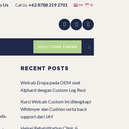
p Us
+62 8788 219 2701
Call Us:
EN
ID
SOLUTIONS FINDER
RECENT POSTS
Welcab Eropa pada OEM seat
Alphard dengan Custom Leg Rest
Kursi Welcab Custom Ini dilengkapi
Whitmyer dan Cushion serta back
nda.
support dari JAY
Heisei Rehabilitation Clinic &