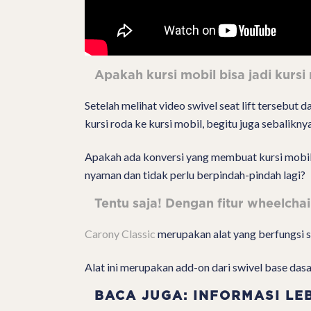
Apakah kursi mobil bisa jadi kursi
Setelah melihat video swivel seat lift tersebut
kursi roda ke kursi mobil, begitu juga sebalikny
Apakah ada konversi yang membuat kursi mobil 
nyaman dan tidak perlu berpindah-pindah lagi?
Tentu saja! Dengan fitur wheelchai
Carony Classic
merupakan alat yang berfungsi se
Alat ini merupakan add-on dari swivel base dasa
BACA JUGA: INFORMASI LE